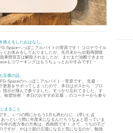
き換えをしたおはなし。
G-Spaceへっぽこアルバイトの菅原です！ コロナウイル
らくお休みをしておりましたが、先月末から出勤再開致
緊急事態宣言は解除されましたが、まだまだ油断できませ
Spaceもコワーキングはもうちょっとおやすみです(´・
お豆腐の話。
G-Spaceのへっぽこアルバイト・菅原です。 先週・
グ更新をサボってしまったので、本日はボスから「ブロ
」指示が飛んで参りました。すっかり忘れてました、す
さ、毎度恒例「 本日のおすすめ豆腐 」のコーナーから参り
はじまること
す。 いつの間にかもう1月も終わりに…(早い(;´Д
きっとあっという間に年度末になるんだろうなぁと思っていま
に今年の恵方巻の方角は、西南西です！ さて、うちの子ど
のですが、やはり親の立場になると気になるのが、勉強