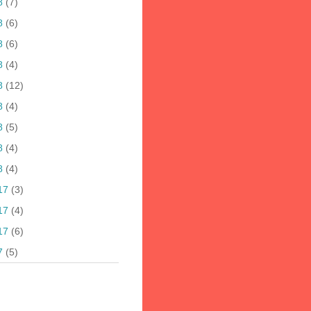
8
(7)
8
(6)
8
(6)
8
(4)
8
(12)
8
(4)
8
(5)
8
(4)
8
(4)
17
(3)
17
(4)
17
(6)
7
(5)