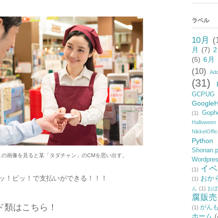
ラベル
10月
(
月
(7)
(5)
6月
(10)
Ad
(31)
GCPUG 
Google
Goph
(1)
Halloween
NikkeiOffi
Python
Shonan.
この画像を見ると某「タダチャン」のCMを思い出す。
Wordpre
イベ
(1)
ッ！ピッ！で支払いができる！！！
おか
(1)
ん
(1)
お
腐販売
ド類はこちら！
がん
(1)
ホーム
(