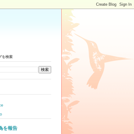
グを検索
ce
o
為を報告