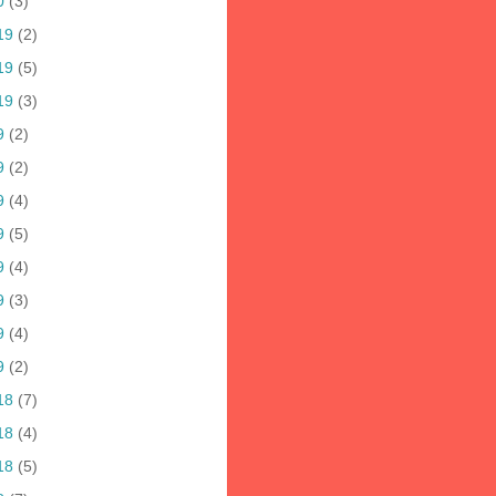
0
(3)
19
(2)
19
(5)
19
(3)
9
(2)
9
(2)
9
(4)
9
(5)
9
(4)
9
(3)
9
(4)
9
(2)
18
(7)
18
(4)
18
(5)