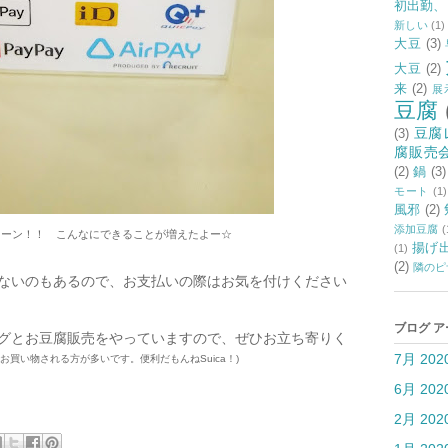
初出勤、
新しい
(1)
大豆
(3)
大豆
(2)
来
(2)
展
豆腐
豆腐
(3)
腐販売
(2)
鍋
(3)
モート
(1)
風邪
(2)
添加豆腐
(
ャーン！！ こんなにできることが増えたよー☆
揚げ
(1)
(2)
隣のピ
ないのもあるので、お支払いの際はお気を付けください
ブログ 
グとお豆腐販売をやっていますので、ぜひお立ち寄りく
7月 202
aでお買い物される方が多いです。便利だもんねSuica！)
6月 202
2月 202