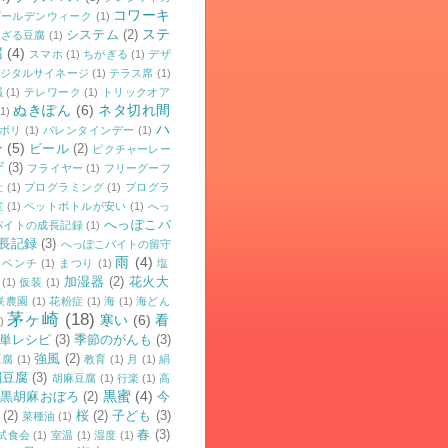
コワーキ
ゴールデンウィーク
(1)
ステ
システム
(2)
ざる豆腐
(1)
腐
(4)
スマホ
(1)
ちがぎる
(1)
デザ
ジタルサイネージ
(1)
テラス席
(1)
議
(1)
テレワーク
(1)
トリックオア
ぬきぽん
(6)
ネタ切れ間
(1)
ハ
ボリ
(1)
バレンタインデー
(1)
ン
(5)
ビール
(2)
ピクチャーレー
ザ
(3)
フライヤー
(1)
フリーグーフ
社
(1)
プログラミング
(1)
プログラ
室
(1)
ペットボトルが安い
(1)
へっ
へっぽこバ
バイトの成長記録
(1)
長記録
(3)
へっぽこバイトの留守
雨
(4)
ベンチ
(1)
まつり
(1)
塩
加湿器
(2)
花火大
(1)
仮装
(1)
咲農園
(1)
花粉症
(1)
海
(1)
海どん
茅ヶ崎
(18)
寒い
(6)
看
)
単レシピ
(3)
季節のがんも
(3)
強風
(2)
豆腐
(1)
教育
(1)
月
(1)
絹
絹豆腐
(3)
胡麻豆腐
(1)
行楽
(1)
高
黒蜜
(4)
黒胡麻おぼろ
(2)
今
(2)
桜
(2)
子ども
(3)
菜種油
(1)
春
(3)
試食会
(1)
室温
(1)
湿度
(1)