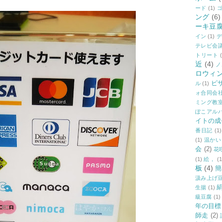
ード
(1)
ング
(6)
ーキ豆
イン
(1)
デ
テレビ会
トリート
近
(4)
ノ
ロウィ
ピ
ル
(1)
ォ合同会
ミング教
ぽこアル
イトの成
番日記
(1)
(1)
温かい
会
(2)
花
(1)
絵，
(1
板
(4)
簡
汲み上げ
生揚
(1)
級豆腐
(1)
年の目標
師走
(2)