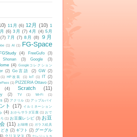
10)
12月
(10)
11月
(6)
1
2月
(6)
3月
(7)
4月
(4)
5月
９月
(7)
7月
(7)
8月
(8)
FG-Space
obe
(1)
AI
(1)
FGStudy
(4)
FreeGufo
(3)
Shonan
(3)
Google
(3)
Home
(4)
Googleコレクション
er
(2)
Go言語
(2)
GW
(2)
IT
(2)
(1)
HP改装
(1)
IoT
(1)
PIZZERIA Ottavo
(2)
cePass
(1)
Scratch
(11)
(4)
py
(2)
TV
(1)
Wi-Fi
(1)
ss
(2)
アクリル
(1)
アップルパイ
ント
(17)
イルミネーション
ら
(4)
おからサラダ豆腐
(1)
おで
お豆
お豆腐レシピ
(3)
ぼろ
(1)
会
(11)
お味噌
(1)
ガラス絵具
グーグル
もどき
(2)
ギフト
(2)
4)
クリスマス
(3)
クレジットカ