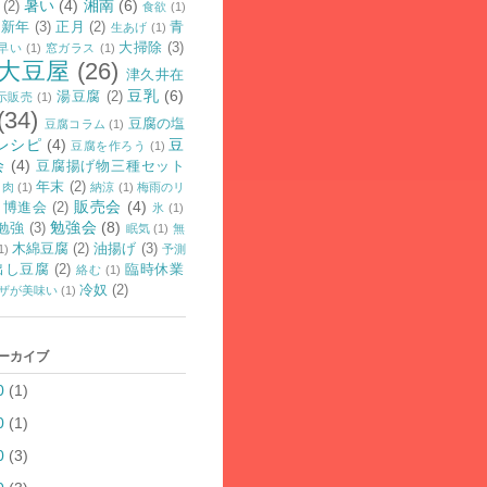
暑い
(4)
湘南
(6)
(2)
食欲
(1)
新年
(3)
正月
(2)
青
生あげ
(1)
大掃除
(3)
早い
(1)
窓ガラス
(1)
大豆屋
(26)
津久井在
豆乳
(6)
湯豆腐
(2)
示販売
(1)
(34)
豆腐の塩
豆腐コラム
(1)
レシピ
(4)
豆
豆腐を作ろう
(1)
会
(4)
豆腐揚げ物三種セット
年末
(2)
肉
(1)
納涼
(1)
梅雨のリ
販売会
(4)
博進会
(2)
氷
(1)
勉強会
(8)
勉強
(3)
眠気
(1)
無
木綿豆腐
(2)
油揚げ
(3)
1)
予測
出し豆腐
(2)
臨時休業
絡む
(1)
冷奴
(2)
ザが美味い
(1)
アーカイブ
0
(1)
0
(1)
0
(3)