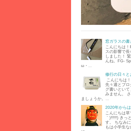
窓ガラスの書
こんにちは！F
スの影響で長
しました！ 
んね。FG- 
ω・...
修行の日々と
こんにちは！F
先々週とブロ
グ書いといて
みません。 
ましょうか。...
2020年から
こんにちは草で
｀)‼‼‼) 
す。 ちなみ
もは小学生な